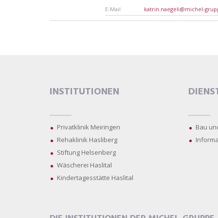
E-Mail
katrin.naegeli@michel-grup
INSTITUTIONEN
DIENS
Privatklinik Meiringen
Bau un
Rehaklinik Hasliberg
Informa
Stiftung Helsenberg
Wäscherei Haslital
Kindertagesstätte Haslital