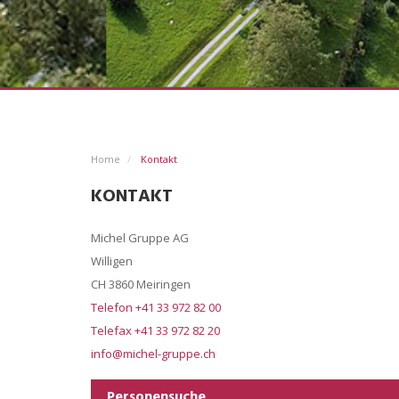
Home
Kontakt
KONTAKT
Michel Gruppe AG
Willigen
CH 3860 Meiringen
Telefon +41 33 972 82 00
Telefax +41 33 972 82 20
info@michel-gruppe.ch
Personensuche