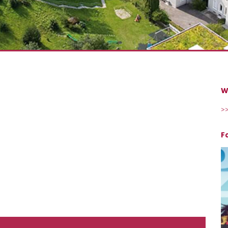
W
>>
F