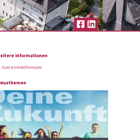
eitere Informationen
 Zum Kontaktformular
okusthemen
Zentrum f