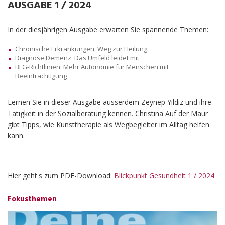
AUSGABE 1 / 2024
Ausgabe 1 / 2022
Ausgabe 1 / 2021
In der diesjährigen Ausgabe erwarten Sie spannende Themen:
Ausgabe 2 / 2020
Chronische Erkrankungen: Weg zur Heilung
Ausgabe 1 / 2019
Diagnose Demenz: Das Umfeld leidet mit
BLG-Richtlinien: Mehr Autonomie für Menschen mit
Ausgabe 2 / 2015
Beeinträchtigung
Ausgabe 1 / 2015
Ausgabe 1 / 2014
Lernen Sie in dieser Ausgabe ausserdem Zeynep Yildiz und ihre
Tätigkeit in der Sozialberatung kennen. Christina Auf der Maur
AKTUELLES
gibt Tipps, wie Kunsttherapie als Wegbegleiter im Alltag helfen
kann.
VERANSTALTUNGEN
OFFENE STELLEN
UNTERLAGEN
Hier geht's zum PDF-Download:
Blickpunkt Gesundheit 1 / 2024
Fokusthemen