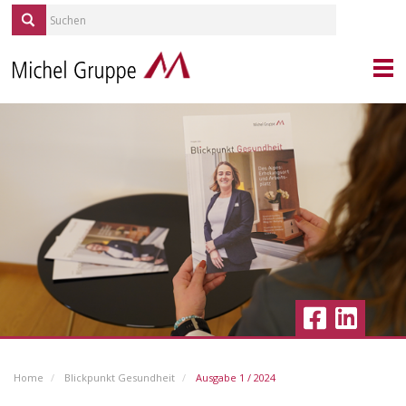
KONTAKT
PORTRAIT
MICHEL SERVICES
REPORTAGEN
QUELLE/ALP
KARRIERE
IMMOBILIEN
BLICKPUNKT GESUNDHEIT
Ausgabe 1 / 2024
Home
Blickpunkt Gesundheit
Ausgabe 1 / 2024
Ausgabe 1 / 2023