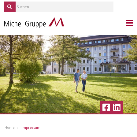
KONTAKT
PORTRAIT
MICHEL SERVICES
REPORTAGEN
QUELLE/ALP
KARRIERE
IMMOBILIEN
BLICKPUNKT GESUNDHEIT
AKTUELLES
Home
Impressum
VERANSTALTUNGEN