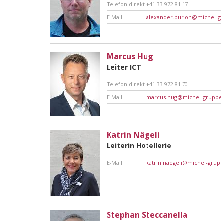
Telefon direkt
+41 33 972 81 17
E-Mail
alexander.burlon@michel-g
Marcus Hug
Leiter ICT
Telefon direkt
+41 33 972 81 70
E-Mail
marcus.hug@michel-gruppe
Katrin Nägeli
Leiterin Hotellerie
E-Mail
katrin.naegeli@michel-grup
Stephan Steccanella