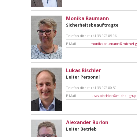
Monika Baumann
Sicherheitsbeauftragte
Telefon direkt
+41 33 972 85 96
E-Mail
monika.baumann@michel-g
Lukas Bischler
Leiter Personal
Telefon direkt
+41 33 972 80 50
E-Mail
lukas.bischler@michel-grup
Alexander Burlon
Leiter Betrieb