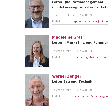
Leiter Qualitätsmanagement
Qualitätsmanagement/Datenschutz
Telefon direkt
+41 33 972 85 99
E-Mail
stephan.steccanella@miche
Madeleine Graf
Leiterin Marketing und Kommun
Telefon direkt
+41 33 972 82 24
E-Mail
madeleine.graf@michel-gr
Werner Zenger
Leiter Bau und Technik
Telefon direkt
+41 33 972 81 20
E-Mail
werner.zenger@michel-gru