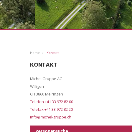
Home
Kontakt
KONTAKT
Michel Gruppe AG
Willigen
CH 3860 Meiringen
Telefon +41 33 972 82 00
Telefax +41 33 972 82 20
info@michel-gruppe.ch
Personensuche