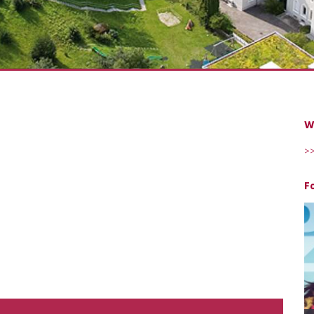
W
>>
F