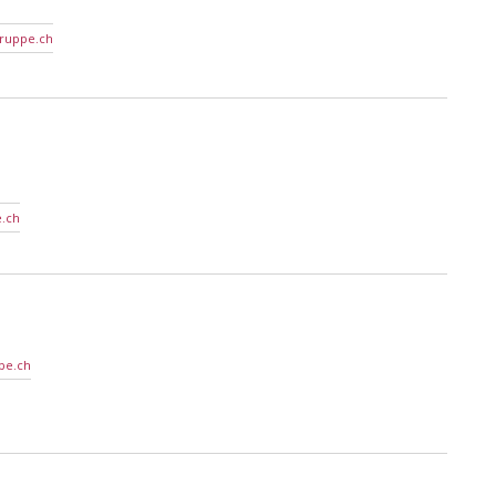
ruppe.ch
.ch
pe.ch