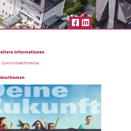
eitere Informationen
 Zum Kontaktformular
okusthemen
Zentrum f