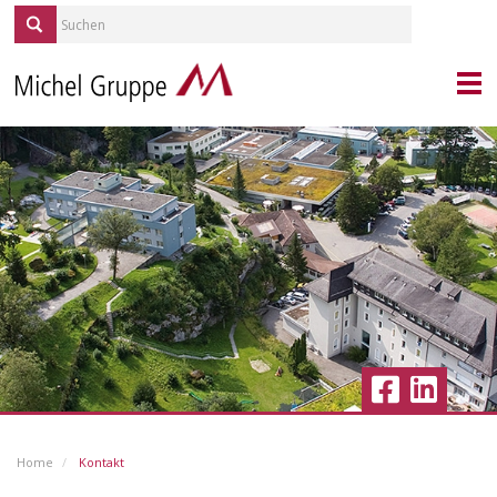
KONTAKT
PORTRAIT
MICHEL SERVICES
REPORTAGEN
QUELLE/ALP
KARRIERE
IMMOBILIEN
BLICKPUNKT GESUNDHEIT
AKTUELLES
Home
Kontakt
VERANSTALTUNGEN