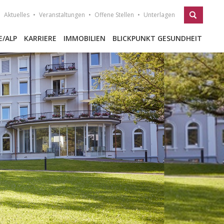
Aktuelles
Veranstaltungen
Offene Stellen
Unterlagen
E/ALP
KARRIERE
IMMOBILIEN
BLICKPUNKT GESUNDHEIT