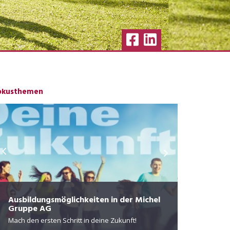
okusthemen
Zentrum f
Die Privatkl
Ausbildungsmöglichkeiten in der Michel
Gruppe AG
Behandlung,
Mach den ersten Schritt in deine Zukunft!
Menschen im