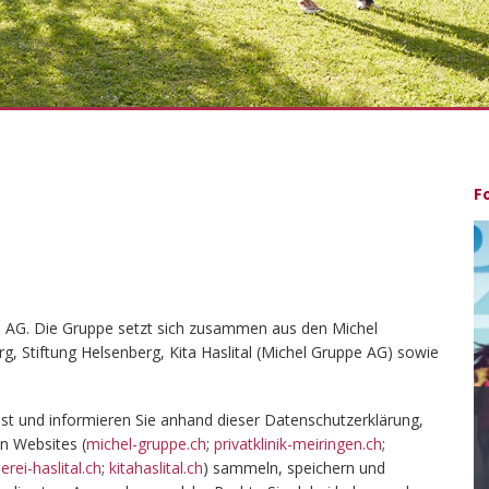
F
pe AG. Die Gruppe setzt sich zusammen aus den Michel
erg, Stiftung Helsenberg, Kita Haslital (Michel Gruppe AG) sowie
st und informieren Sie anhand dieser Datenschutzerklärung,
Blickpunkt Gesundheit
n Websites (
michel-gruppe.ch
;
privatklinik-meiringen.ch
;
rei-haslital.ch
;
kitahaslital.ch
) sammeln, speichern und
Das Gesundheitsmagazin der Michel Gruppe