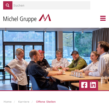
KONTAKT
PORTRAIT
MICHEL SERVICES
REPORTAGEN
QUELLE/ALP
KARRIERE
Ihr neuer Arbeitgeber
Anstellungsbedingungen und Benefits
Aus- & Weiterbildung
Home
Karriere
Offene Stellen