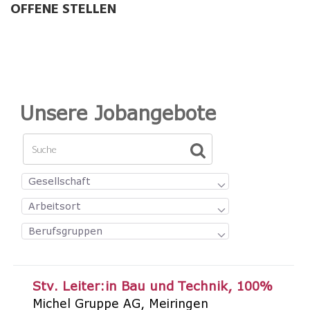
IMMOBILIEN
OFFENE STELLEN
BLICKPUNKT GESUNDHEIT
AKTUELLES
VERANSTALTUNGEN
OFFENE STELLEN
Unsere Jobangebote
UNTERLAGEN
Gesellschaft
Arbeitsort
Berufsgruppen
Stv. Leiter:in Bau und Technik
100%
Michel Gruppe AG
Meiringen