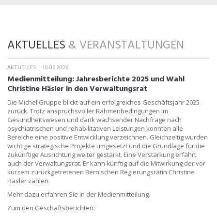
AKTUELLES
& VERANSTALTUNGEN
AKTUELLES
10.06.2026
AK
Medienmitteilung: Jahresberichte 2025 und Wahl
N
Christine Häsler in den Verwaltungsrat
Pr
Die Michel Gruppe blickt auf ein erfolgreiches Geschäftsjahr 2025
Pe
zurück. Trotz anspruchsvoller Rahmenbedingungen im
La
Gesundheitswesen und dank wachsender Nachfrage nach
ps
psychiatrischen und rehabilitativen Leistungen konnten alle
bi
Bereiche eine positive Entwicklung verzeichnen. Gleichzeitig wurden
wichtige strategische Projekte umgesetzt und die Grundlage für die
zukünftige Ausrichtung weiter gestärkt. Eine Verstärkung erfährt
auch der Verwaltungsrat. Er kann künftig auf die Mitwirkung der vor
kurzem zurückgetretenen Bernischen Regierungsrätin Christine
Häsler zählen.
Mehr dazu erfahren Sie in der Medienmitteilung.
Zum den Geschäftsberichten: