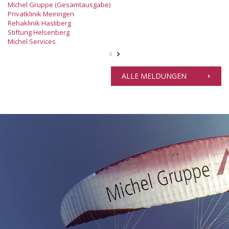
Michel Gruppe (Gesamtausgabe)
Privatklinik Meiringen
Rehaklinik Hasliberg
Stiftung Helsenberg
Michel Services
ALLE MELDUNGEN