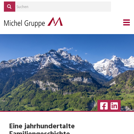
KONTAKT
PORTRAIT
MICHEL SERVICES
REPORTAGEN
QUELLE/ALP
KARRIERE
IMMOBILIEN
BLICKPUNKT GESUNDHEIT
AKTUELLES
Eine jahrhundertalte
VERANSTALTUNGEN