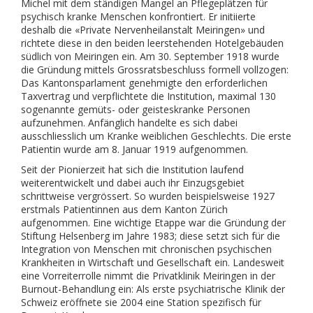
Michel mit dem ständigen Mangel an Pflegeplätzen für
psychisch kranke Menschen konfrontiert. Er initiierte
deshalb die «Private Nervenheilanstalt Meiringen» und
richtete diese in den beiden leerstehenden Hotelgebäuden
südlich von Meiringen ein. Am 30. September 1918 wurde
die Gründung mittels Grossratsbeschluss formell vollzogen:
Das Kantonsparlament genehmigte den erforderlichen
Taxvertrag und verpflichtete die Institution, maximal 130
sogenannte gemüts- oder geisteskranke Personen
aufzunehmen. Anfänglich handelte es sich dabei
ausschliesslich um Kranke weiblichen Geschlechts. Die erste
Patientin wurde am 8. Januar 1919 aufgenommen.
Seit der Pionierzeit hat sich die Institution laufend
weiterentwickelt und dabei auch ihr Einzugsgebiet
schrittweise vergrössert. So wurden beispielsweise 1927
erstmals Patientinnen aus dem Kanton Zürich
aufgenommen. Eine wichtige Etappe war die Gründung der
Stiftung Helsenberg im Jahre 1983; diese setzt sich für die
Integration von Menschen mit chronischen psychischen
Krankheiten in Wirtschaft und Gesellschaft ein. Landesweit
eine Vorreiterrolle nimmt die Privatklinik Meiringen in der
Burnout-Behandlung ein: Als erste psychiatrische Klinik der
Schweiz eröffnete sie 2004 eine Station spezifisch für