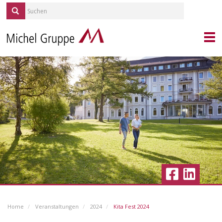
KONTAKT
PORTRAIT
MICHEL SERVICES
REPORTAGEN
QUELLE/ALP
KARRIERE
IMMOBILIEN
BLICKPUNKT GESUNDHEIT
AKTUELLES
Home
Veranstaltungen
2024
Kita Fest 2024
VERANSTALTUNGEN