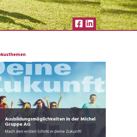
okusthemen
Zentrum f
Die Privatkl
Ausbildungsmöglichkeiten in der Michel
Gruppe AG
Behandlung,
Mach den ersten Schritt in deine Zukunft!
Menschen im