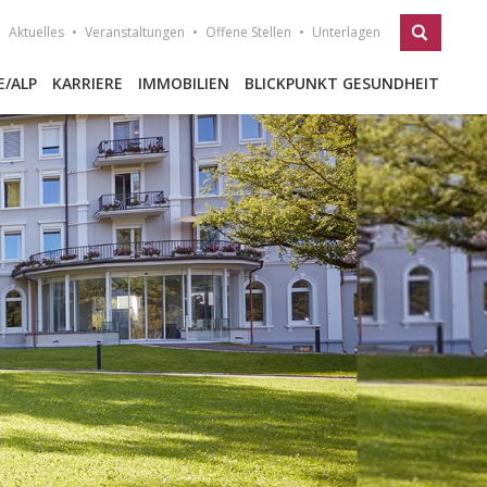
Aktuelles
Veranstaltungen
Offene Stellen
Unterlagen
E/ALP
KARRIERE
IMMOBILIEN
BLICKPUNKT GESUNDHEIT