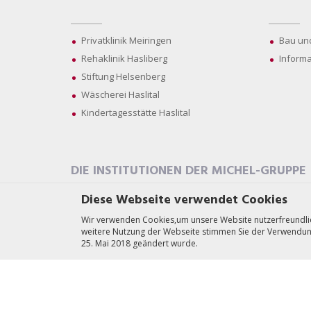
Privatklinik Meiringen
Bau un
Rehaklinik Hasliberg
Informa
Stiftung Helsenberg
Wäscherei Haslital
Kindertagesstätte Haslital
DIE INSTITUTIONEN DER MICHEL-GRUPPE
Diese Webseite verwendet Cookies
Wir verwenden Cookies,um unsere Website nutzerfreundlich 
weitere Nutzung der Webseite stimmen Sie der Verwendung
25. Mai 2018 geändert wurde.
©2026 Michel Gruppe. Alle Rechte vorbehalten.