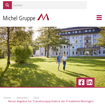
KONTAKT
PORTRAIT
MICHEL SERVICES
REPORTAGEN
QUELLE/ALP
KARRIERE
IMMOBILIEN
BLICKPUNKT GESUNDHEIT
AKTUELLES
Home
Aktuelles
2026
VERANSTALTUNGEN
Neues Angebot für Transitionspsychiatrie der Privatklinik Meiringen