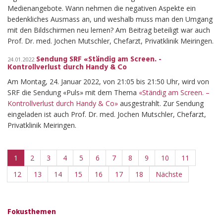
Medienangebote. Wann nehmen die negativen Aspekte ein
bedenkliches Ausmass an, und weshalb muss man den Umgang
mit den Bildschirmen neu lernen? Am Beitrag beteiligt war auch
Prof. Dr. med. Jochen Mutschler, Chefarzt, Privatklinik Meiringen.
Sendung SRF «Ständig am Screen. -
24.01.2022
Kontrollverlust durch Handy & Co
Am Montag, 24. Januar 2022, von 21:05 bis 21:50 Uhr, wird von
SRF die Sendung «Puls» mit dem Thema
«Ständig am Screen. –
Kontrollverlust durch Handy & Co»
ausgestrahlt. Zur Sendung
eingeladen ist auch Prof. Dr. med. Jochen Mutschler, Chefarzt,
Privatklinik Meiringen.
1
2
3
4
5
6
7
8
9
10
11
12
13
14
15
16
17
18
Nächste
Fokusthemen