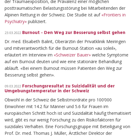
der Traumaexposition, die Prävalenz einer möglichen
posttraumatischen Belastungsstörung bei Mitarbeitenden der
Alpinen Rettung in der Schweiz. Die Studie ist auf
«Frontiers in
Psychiatry»
publiziert.
Burnout - Den Weg zur Besserung selbst gehen
23.03.2022
Dr. med. Elisabeth Balint, Oberärztin der Privatklinik Meiringen
und mitverantwortlich für die Burnout-Station «au soleil»,
erläutert im Interview im
«Schweizer Bauer»
welche Symptome
auf ein Burnout deuten und wie eine stationäre Behandlung
abläuft. «Bei einem Burnout müssen Patienten den Weg zur
Besserung selbst gehen».
Forschungsresultat zu Suizidalität und der
09.03.2022
Umgebungstemperatur in der Schweiz
Obwohl in der Schweiz die Selbstmordrate pro 100‘000
Einwohner mit 14.2 für Männer und 5.6 für Frauen im
europäischen Schnitt hoch ist und Suizidalität häufig thematisiert
wird, gibt es nur wenig Forschung zu den Risikofaktoren für
suizidales Verhalten. Eine Forschungsgruppe mit Beteiligung von
Prof. Dr. med. Thomas J. Müller, Ärztlicher Direktor der