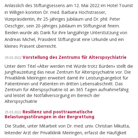
Anlässlich des Stiftungsessens am 12. Mai 2022 im Hotel Tourist
in Willigen konnten Dr. med. Barbara Hochstrasser,
Vizepräsidentin, ihr 25-jähriges Jubiläum und Dr. phil. Peter
Oeschger, sein 20-jähriges Jubiläum im Stiftungsrat feiern.
Beiden wurde als Dank für ihre langjährige Unterstützung von
Andreas Michel, Präsident Stiftungsrat eine Urkunde und ein
kleines Präsent überreicht.
Vorstellung des Zentrums für Alterspsychiatrie
29.03.2022
Unter dem Titel «Älter werden mit Würde trotz Bürden» stellt die
Jungfrauzeitung das neue Zentrum für Alterspsychiatrie vor. Die
Privatklinik Meiringen erweitert damit ihr Leistungsangebot für
Patientinnen und Patienten im dritten Lebensabschnitt. Das
Zentrum für Alterspsychiatrie ist an 365 Tagen aufnahmefähig
und leistet die Notfallversorgung im Bereich der
Alterspsychiatrie
Resilienz und posttraumatische
25.03.2022
Belastungsstörungen in der Bergrettung
Die Studie, unter Mitarbeit von Dr. med. univ. Christian Mikutta,
leitender Arzt der Privatklinik Meiringen, erfasst die Häufigkeit