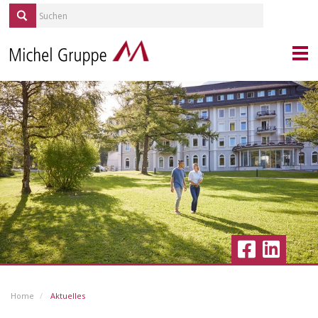
KONTAKT
PORTRAIT
MICHEL SERVICES
REPORTAGEN
QUELLE/ALP
KARRIERE
IMMOBILIEN
BLICKPUNKT GESUNDHEIT
AKTUELLES
Home
Aktuelles
VERANSTALTUNGEN