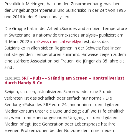
Privatklinik Meiringen, hat nun den Zusammenhang zwischen
der Umgebungstemperatur und Suizidrisiko in der Zeit von 1995
und 2016 in der Schweiz analysiert.
Die Gruppe hält in der Arbeit «Suicides and ambient temperature
in Switzerland: a nationwide time-series analysis» publiziert am
4. März 2022 im
«Swiss medical weekly»
fest, dass das
Suizidrisiko in allen sieben Regionen in der Schweiz fast linear
mit steigenden Temperaturen zunimmt. Hinweise zeigen zudem
eine stärkere Assoziation bei Frauen, die jünger als 35 Jahre alt
sind .
SRF «Puls» - Ständig am Screen – Kontrollverlust
02.02.2022
durch Handy & Co.
Swipen, scrollen, aktualisieren. Schon wieder eine Stunde
verbraten. Ist das schädlich oder einfach nur normal? Die
Sendung «Puls» des SRF vom 24. Januar nimmt den digitalen
Medienkonsum unter die Lupe und zeigt auf, wo Hilfe erhältlich
ist, wenn man einen ungesunden Umgang mit den digitalen
Medien pflegt. Jede Generation oder Lebensphase hat ihre
eigenen Problemzonen bei der Nutzung der immer neuen