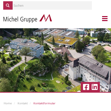
KONTAKT
PORTRAIT
MICHEL SERVICES
REPORTAGEN
QUELLE/ALP
KARRIERE
IMMOBILIEN
BLICKPUNKT GESUNDHEIT
AKTUELLES
Home
Kontakt
Kontaktformular
VERANSTALTUNGEN